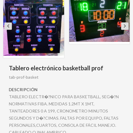
Tablero electrónico basketball prof
tab-prof-basket
DESCRIPCIÓN
TABLERO ELECTR�?NICO PARA BASKETBALL, SEG�?N
NORMATIVAS FIBA. MEDIDAS 1.2MT X 1MT,
TANTEADORES 0 A 199, CRONOMETRO MINUTOS
SEGUNDOS Y D�?CIMAS. FALTAS POR EQUIPO, FALTAS
PERSONALES,CUARTOS, CONSOLA DE FÁCIL MANEJO.
CABLEADO O INALAMBRICO.